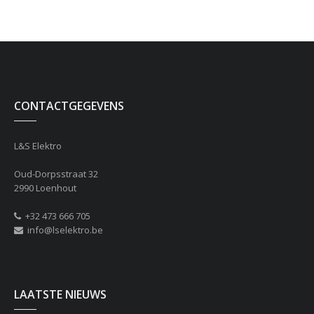
CONTACTGEGEVENS
L&S Elektro
Oud-Dorpsstraat 32
2990 Loenhout
+32 473 666 705
info@lselektro.be
LAATSTE NIEUWS