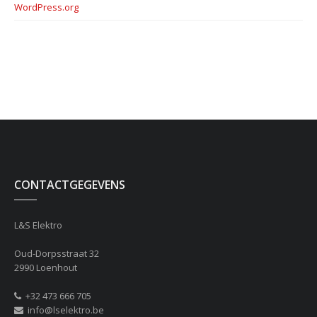
WordPress.org
CONTACTGEGEVENS
L&S Elektro
Oud-Dorpsstraat 32
2990 Loenhout
+32 473 666 705
info@lselektro.be