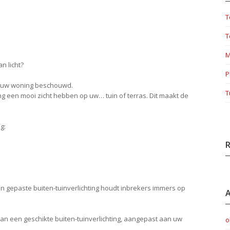
T
T
M
n licht?
P
an uw woning beschouwd.
T
ng een mooi zicht hebben op uw… tuin of terras. Dit maakt de
g:
R
Een gepaste buiten-tuinverlichting houdt inbrekers immers op
A
 van een geschikte buiten-tuinverlichting, aangepast aan uw
o