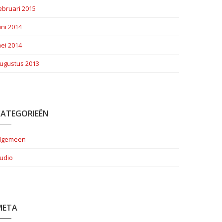
ebruari 2015
uni 2014
ei 2014
ugustus 2013
CATEGORIEËN
lgemeen
udio
META