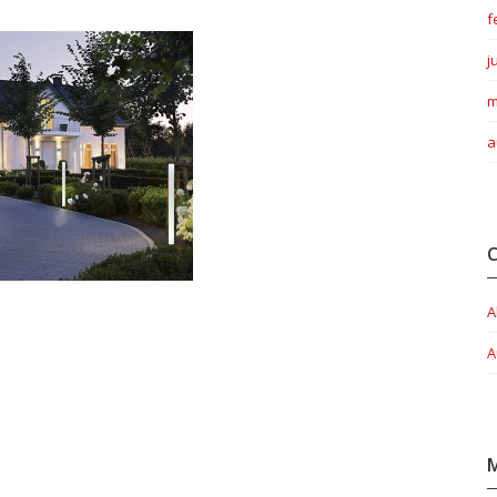
f
j
m
a
A
A