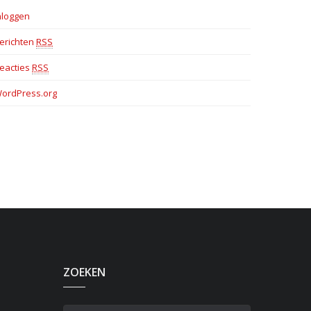
nloggen
erichten
RSS
eacties
RSS
ordPress.org
ZOEKEN