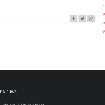
I
B
R
W
E NIEUWS
TOUSEK POORTAUTOMATISATIE