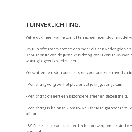
TUINVERLICHTING.
Wil je ook meer van je tuin of terras genieten door middel va
Uw tuin of terras wordt steeds meer als een verlengde v
Door gebruik van de juiste verlichting kan u vanuit uw woni
woning bijgevolg veel ruimer.
Verschillende reden om te kiezen voor buiten- tuinverlichtin
- Verlichting vergroot het plezier dat je krijgt van je tuin.
- Verlichting creëert een bijzondere sfeer en gezelligheid.
- Verlichting is belangrijk om uw veiligheid te garanderen! 
afstand.
L&S Elektro is gespecialiseerd in het ontwerp en de studie
wensen!