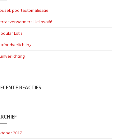
ousek poortautomatisatie
errasverwarmers Heliosa66
odular Lotis
lafondverlichting
uinverlichting.
ECENTE REACTIES
RCHIEF
ktober 2017